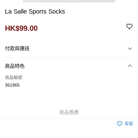
La Salle Sports Socks
HK$99.00
付款與運送
付款方式
商品特色
信用卡
商品編號
送貨方式
361965
Domestic Delivery
每筆HK$60.00
商品推薦
門市自取
免運費
客服