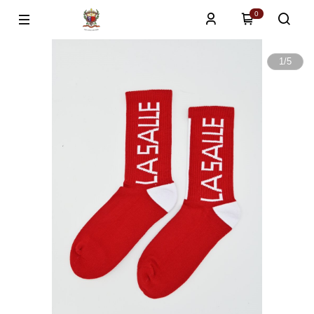
0
1
/
5